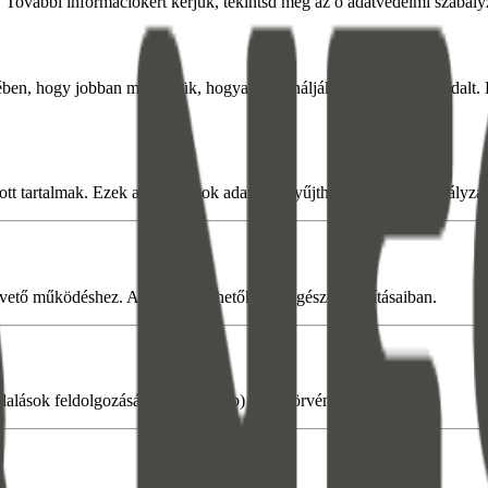
. További információkért kérjük, tekintsd meg az ő adatvédelmi szabály
ében, hogy jobban megértsük, hogyan használják látogatóink az oldalt. 
t tartalmak. Ezek a platformok adatokat gyűjthetnek a saját szabályzat
pvető működéshez. A sütik kezelhetők a böngésző beállításaiban.
glalások feldolgozásához (Resnweb) vagy törvény írja elő.