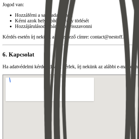
Jogod van:
Hozzáférni a saját adataidhoz
Kérni azok helyesbítését vagy törlését
Hozzájárulásodat bármikor visszavonni
Kérdés esetén írj nekünk a következő címre: contact@nestoff.hu
6.
Kapcsolat
Ha adatvédelmi kérdésed van, kérlek, írj nekünk az alábbi e-mail cím