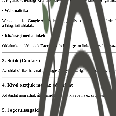
A foglalások feldolgozását a
Resnweb
végzi, amely külső szolgáltató
• Webanalitika
Weboldalunk a
Google Analytics
szolgáltatást használja annak érdek
a látogatott oldalak.
• Közösségi média linkek
Oldalunkon elérhetőek
Facebook
és
Instagram
linkek vagy beágyazot
3.
Sütik (Cookies)
Az oldal sütiket használ a Google Analytics szolgáltatáshoz és az ala
4.
Kivel osztjuk meg az adataidat
Adataidat nem adjuk át harmadik félnek, kivéve ha ez szükséges a fo
5.
Jogosultságaid