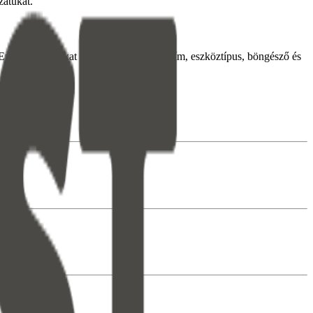
zatukat.
Ez olyan adatokat gyűjthet, mint az IP-cím, eszköztípus, böngésző és
aik alapján.