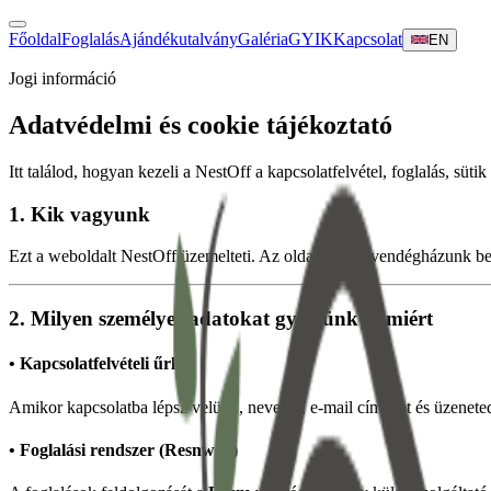
Főoldal
Foglalás
Ajándékutalvány
Galéria
GYIK
Kapcsolat
EN
Jogi információ
Adatvédelmi és cookie tájékoztató
Itt találod, hogyan kezeli a NestOff a kapcsolatfelvétel, foglalás, süt
1.
Kik vagyunk
Ezt a weboldalt NestOff üzemelteti. Az oldal célja a vendégházunk
2.
Milyen személyes adatokat gyűjtünk és miért
• Kapcsolatfelvételi űrlap
Amikor kapcsolatba lépsz velünk, nevedet, e-mail címedet és üzeneted
• Foglalási rendszer (Resnweb)